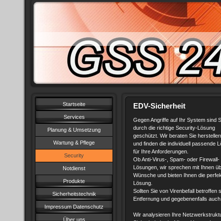
Startseite
EDV-Sicherheit
Services
Gegen Angriffe auf Ihr System sind S
durch die richtige Security-Lösung
Planung & Umsetzung
geschützt. Wir beraten Sie hersteller
Wartung & Pflege
und finden die individuell passende 
für Ihre Anforderungen.
Security
Ob Anti-Virus-, Spam- oder Firewall-
Lösungen, wir sprechen mit Ihnen üb
Notdienst
Wünsche und bieten Ihnen die perfe
Produkte
Lösung.
Sollten Sie von Virenbefall betroffen
Sicherheitstechnik
Entfernung und gegebenenfalls auch 
Impressum Datenschutz
Wir analysieren Ihre Netzwerkstrukt
Über uns